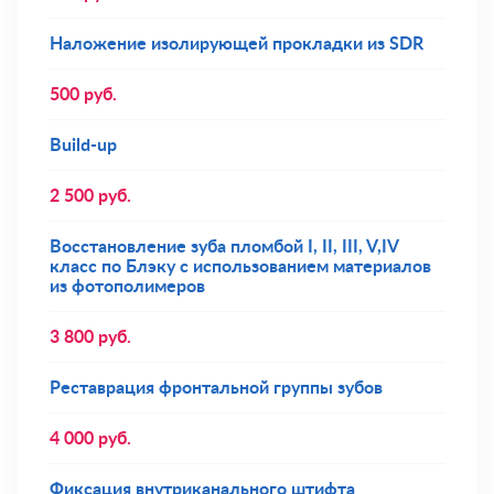
Наложение изолирующей прокладки из SDR
500
руб.
Build-up
2 500
руб.
Восстановление зуба пломбой I, II, III, V,IV
класс по Блэку с использованием материалов
из фотополимеров
3 800
руб.
Реставрация фронтальной группы зубов
4 000
руб.
Фиксация внутриканального штифта