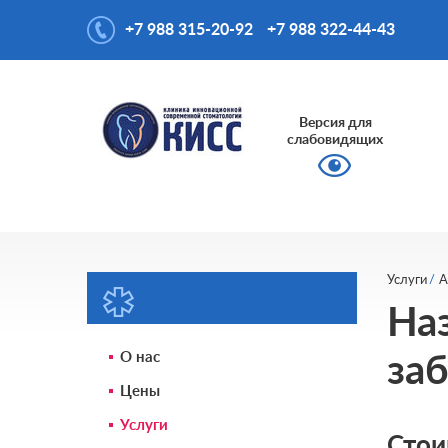
+7 988 315-20-92
+7 988 322-44-43
Версия для
слабовидящих
Услуги
А
На
О нас
заб
Цены
Услуги
Стои