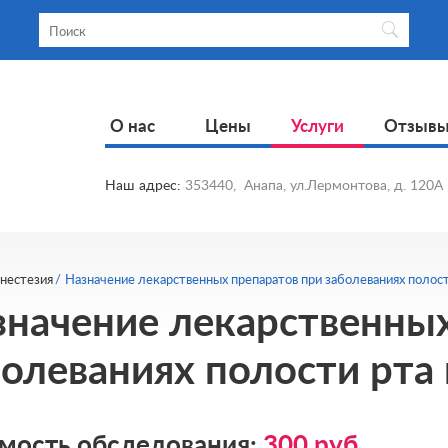
О нас
Цены
Услуги
Отзыв
Наш адрес:
353440
,
Анапа
,
ул.Лермонтова, д. 120А
нестезия
Назначение лекарственных препаратов при заболеваниях полост
значение лекарственных
олеваниях полости рта 
мость обследования:
300
руб.